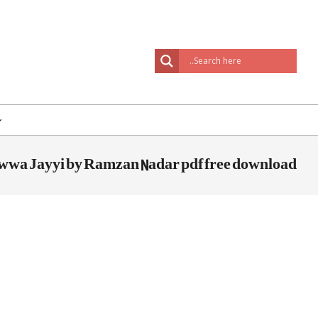
Skip
to
content
س
wa Jayyi by Ramzan Nadar pdf free download