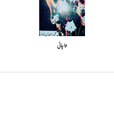
حوا ڄائی
2020-
10-
16