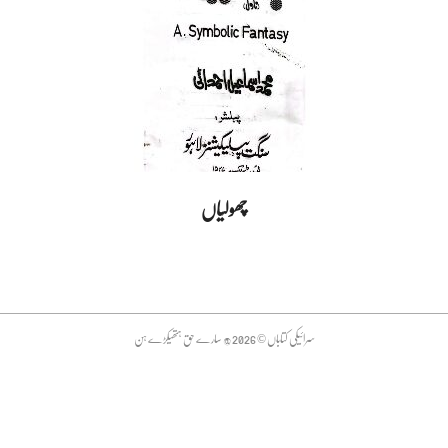
چھولیاں
2025-
02-
13
سرائیکی کتاباں © 2026 @ سارے حق ہتھیکڑے ہن