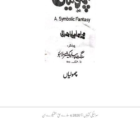
چھولیاں
2025-
02-
13
سرائیکی کتاباں © 2026 @ سارے حق ہتھیکڑے ہن