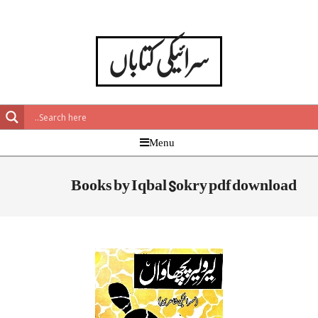
Skip
to
سرائیکی کتاباں
content
Primar
Menu
Navigatio
Men
Books by Iqbal Sokry pdf download