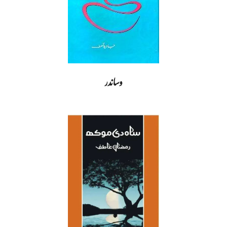
وساندر
2020-
11-
26