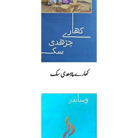
کھارے چڑھدی سک
2025-
01-
01